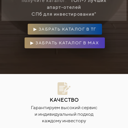
получите каталог:
"
ТОП-7 лучших
апарт-отелей
СПб для инвестирования"
▶︎ ЗАБРАТЬ КАТАЛОГ В ТГ
▶︎ ЗАБРАТЬ КАТАЛОГ В MAX
В ВАШЕМ РИТМЕ
Работаем в удобном для вас
рвис
режиме и не торопим с
од
принятием решения